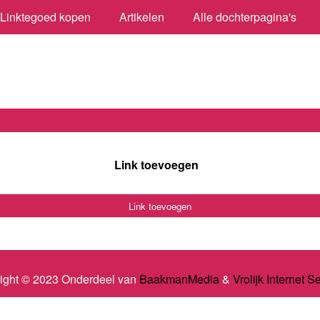
Linktegoed kopen
Artikelen
Alle dochterpagina's
Link toevoegen
Link toevoegen
ight © 2023 Onderdeel van
BaakmanMedia
&
Vrolijk Internet S